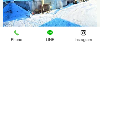
Phone
LINE
Instagram
「天使のいちご」は北海道の冷涼な気候を活か
し、豊富な温泉熱と地下水を利用して栽培して
います。化学農業の仕様を極力抑え、天敵農法
を取り入れた、安心・安全ないちごです。