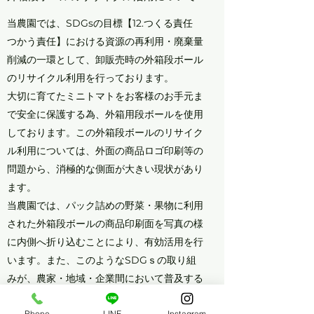
当農園では、SDGsの目標【12.つくる責任
つかう責任】における資源の再利用・廃棄量
削減の一環として、卸販売時の外箱段ボール
のリサイクル利用を行っております。
大切に育てたミニトマトをお客様のお手元ま
で安全に保護する為、外箱用段ボールを使用
しております。この外箱段ボールのリサイク
ル利用については、外面の商品ロゴ印刷等の
問題から、消極的な側面が大きい現状があり
ます。
当農園では、パック詰めの野菜・果物に利用
された外箱段ボールの商品印刷面を写真の様
に内側へ折り込むことにより、有効活用を行
います。また、このようなSDGｓの取り組
みが、農家・地域・企業間において普及する
よう活動に努めて参ります。
Phone
LINE
Instagram