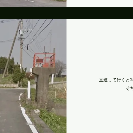
直進して行くと
​