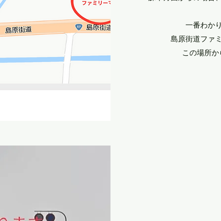
一番わか
島原街道ファ
​この場所