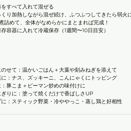
に材料をすべて入れて混ぜる
火でゆっくり加熱しながら混ぜ続け、ふつふつしてきたら弱火
5分ほど煮詰めて、全体がなめらかにまとまれば完成！
めたら保存容器に入れて冷蔵保存（1週間〜10日目安）
ごはんにのせて：温かいごはん＋大葉や刻みねぎを添えて
焼き野菜に：ナス、ズッキーニ、こんにゃくにトッピング
炒め物に：豚こま＋ピーマン炒めの味付けに
焼きおにぎりに：塗って焼くだけで香ばしさUP
ディップに：スティック野菜・冷ややっこ・蒸し鶏と好相性