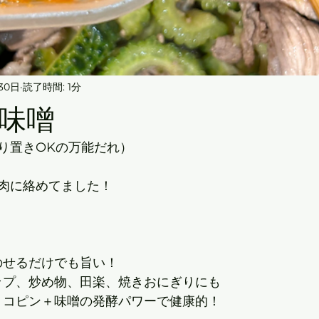
30日
読了時間: 1分
味噌
作り置きOKの万能だれ）
肉に絡めてました！
んにのせるだけでも旨い！
ディップ、炒め物、田楽、焼きおにぎりにも
トのリコピン＋味噌の発酵パワーで健康的！