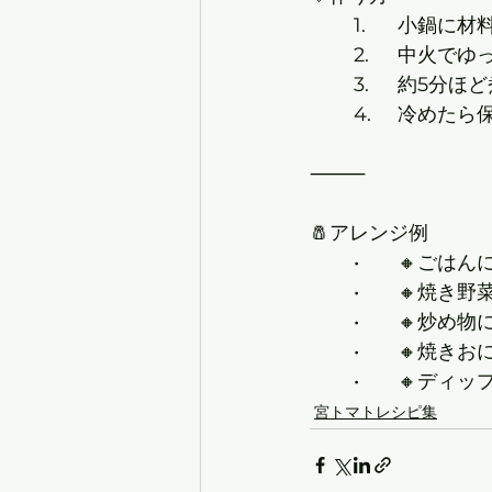
	1.	小鍋
	2.	中
	3.	約
	4.	冷
⸻
🧂アレンジ例
	•	🔸
	•	🔸
	•	🔸
	•	🔸
	•	🔸
宮トマトレシピ集