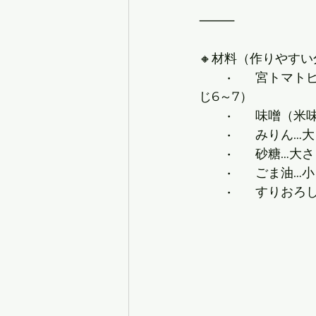
⸻
🔸材料（作りやす
	•	宮トマトピューレ（または冷凍宮トマトを解凍して潰したもの）…100g（約大さ
じ6～7）
	•	味噌
	•	みりん…
	•	砂糖…大
	•	ごま油…
	•	すり