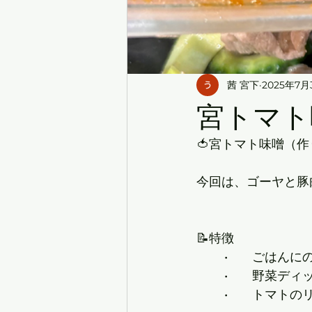
茜 宮下
2025年7月
宮トマト
🍅宮トマト味噌（
今回は、ゴーヤと豚
📝特徴
	•	ごは
	•	野菜
	•	トマ