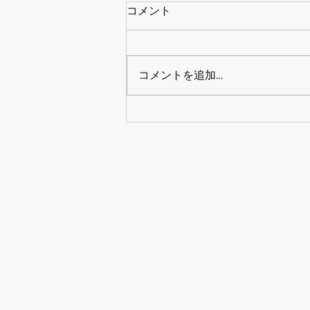
コメント
コメントを追加…
冷凍宮トマトと夏野菜のじん
わり煮びたし