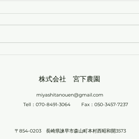
ケチャップに宮トマトピュー
冷凍
レ
シン
株式会社 ​宮下農園
miyashitanouen@gmail.com
Tell：070-8491-3064
Fax：050-3457-7237
〒854-0203 長崎県諫早市森山町本村西昭和開3573